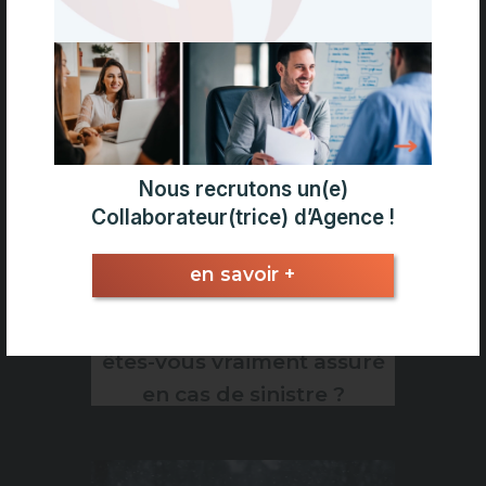
récurrentes : que couvre
(vraiment) votre assurance
habitation ?
Nous recrutons un(e)
Collaborateur(trice) d’Agence !
en savoir +
Télétravail à domicile :
êtes-vous vraiment assuré
en cas de sinistre ?