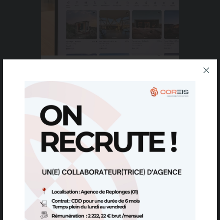
Airbnb, location
saisonnière, sous-location :
comment être bien assuré
?
Coupures d’électricité