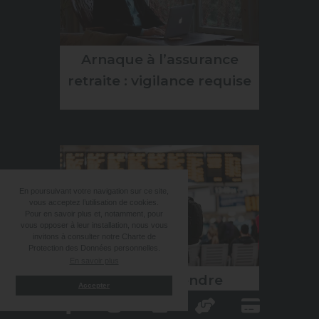
Arnaque à l’assurance
retraite : vigilance requise
En poursuivant votre navigation sur ce site,
vous acceptez l’utilisation de cookies.
Pour en savoir plus et, notamment, pour
vous opposer à leur installation, nous vous
invitons à consulter notre Charte de
Protection des Données personnelles.
En savoir plus
Puis-je suspendre
Accepter
temporairement mon